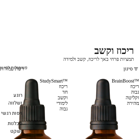
ריכוז וקשב
תמציות פרחי באך לריכוז, קשב ולמידה
פורמולות לפי נ
סינון
רשת עמודות
StudySmart™‎
BrainBoost™‎
ריכוז
ריכוז
גבוה
חד
רוגע
וקליטה
וקשב
ושלווה
מהירה
לימודי
גבוה
ויסות רגשי
סבלנות
ושקט