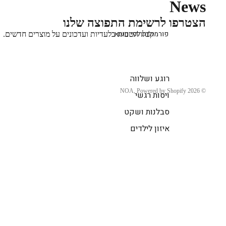
News
הצטרפו לרשימת התפוצה שלנו
פורמולות לפי נושא
קבלו הטבות בלעדיות ועדכונים על מוצרים חדשים.
רוגע ושלווה
NOA
, Powered by Shopify
© 2026
ויסות רגשי
סבלנות ושקט
איזון לילדים
ביטחון עצמי
ריכוז וקשב
מוטיבציה ואנרגיה
מצב רוח ואנרגיה